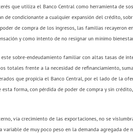
nterés que utiliza el Banco Central como herramienta de so
úan de condicionante a cualquier expansión del crédito, so
 poder de compra de los ingresos, las familias recayeron en 
ación y como intento de no resignar un mínimo bienestar
 este sobre-endeudamiento familiar con altas tasas de int
os totales frente a la necesidad de refinanciamiento, suma
ados que propicia el Banco Central, por el lado de la ofer
e esta forma, con pérdida de poder de compra y sin crédito
erno, vía crecimiento de las exportaciones, no se vislumb
una variable de muy poco peso en la demanda agregada de n