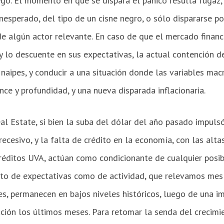
ego. El momento en que se dispara el pánico resulta fugaz,
nesperado, del tipo de un cisne negro, o sólo dispararse p
 algún actor relevante. En caso de que el mercado financi
 lo descuente en sus expectativas, la actual contención de
naipes, y conducir a una situación donde las variables ma
ce y profundidad, y una nueva disparada inflacionaria.
eal Estate, si bien la suba del dólar del año pasado impul
ecesivo, y la falta de crédito en la economía, con las altas
créditos UVA, actúan como condicionante de cualquier posib
nto de expectativas como de actividad, que relevamos mes
es, permanecen en bajos niveles históricos, luego de una i
ación los últimos meses. Para retomar la senda del crecimi