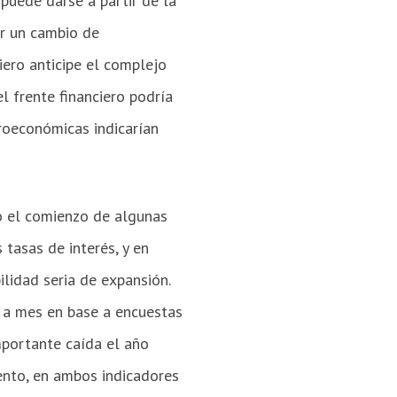
 puede darse a partir de la
or un cambio de
ero anticipe el complejo
l frente financiero podría
croeconómicas indicarían
só el comienzo de algunas
 tasas de interés, y en
ilidad seria de expansión.
 a mes en base a encuestas
mportante caída el año
ento, en ambos indicadores