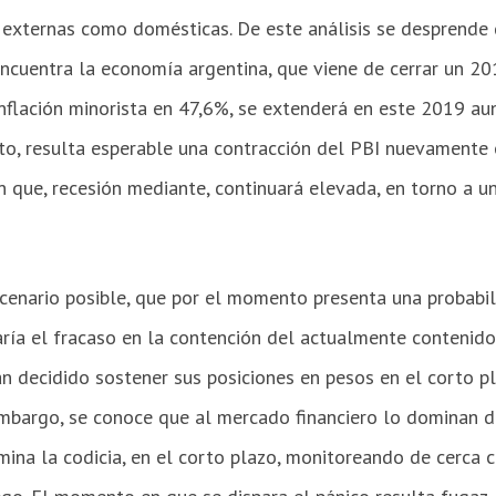
o externas como domésticas. De este análisis se desprende 
 encuentra la economía argentina, que viene de cerrar un 2
inflación minorista en 47,6%, se extenderá en este 2019 a
o, resulta esperable una contracción del PBI nuevamente 
ón que, recesión mediante, continuará elevada, en torno a u
scenario posible, que por el momento presenta una probabi
aría el fracaso en la contención del actualmente contenido 
n decidido sostener sus posiciones en pesos en el corto p
embargo, se conoce que al mercado financiero lo dominan do
ina la codicia, en el corto plazo, monitoreando de cerca 