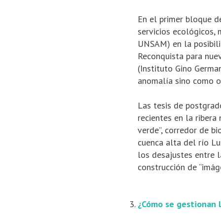
En el primer bloque d
servicios ecológicos,
UNSAM) en la posibili
Reconquista para nuev
(Instituto Gino Germa
anomalía sino como op
Las tesis de postgrad
re­cientes en la riber
verde”, corre­dor de b
cuenca alta del río Lu
los desajustes entre l
construcción de “imág
¿Cómo se gestionan