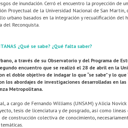
iesgos de inundación. Cerró el encuentro la proyección de un
ación Proyectual de la Universidad Nacional de San Martín, 
lo urbano basados en la integración y recualifica­ción del há
a del Reconquista.
ANAS ¿Qué se sabe? ¿Qué falta saber?
rbano, a través de su Observatorio y del Programa de Es
segundo encuentro que se realizó el 28 de abril en la Un
n el doble objetivo de indagar lo que “se sabe” y lo que 
n los abordajes de investigaciones desarrolladas en las 
anza Metropolitana.
al, a cargo de Fernando Williams (UNSAM) y Alicia Novick (
yecto, tesis de licenciatura y de posgrado, así como líneas
 de construcción colectiva de conocimiento, necesariamen­te
 temáticas.