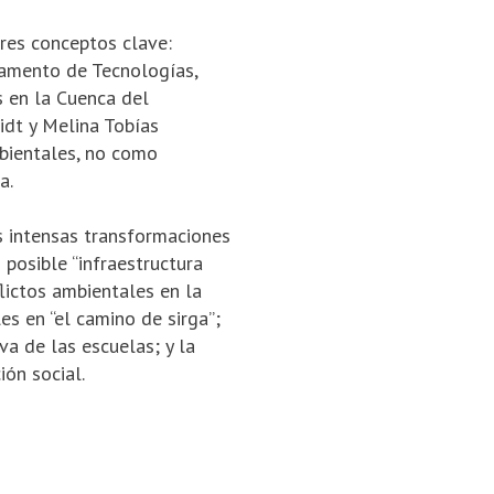
res conceptos clave:
tamento de Tecnologías,
s en la Cuenca del
idt y Melina Tobías
mbientales, no como
a.
s intensas transformaciones
 posible “infraestructura
flictos ambientales en la
les en “el camino de sirga”;
a de las es­cuelas; y la
ón social.