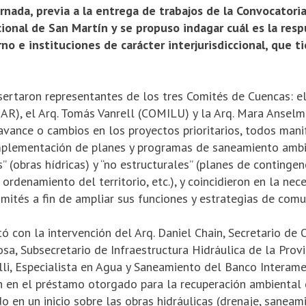
ornada, previa a la entrega de trabajos de la Convocatori
cional de San Martín y se propuso indagar cuál es la res
o e institucio­nes de carácter interjurisdiccional, que t
ertaron representantes de los tres Comités de Cuencas: el 
R), el Arq. Tomás Vanrell (COMILU) y la Arq. Mara Ansel
avance o cambios en los proyectos prioritarios, todos mani
implementación de planes y programas de saneamiento ambie
” (obras hídricas) y “no estructurales” (planes de contin­gen
rdena­miento del territorio, etc.), y coincidieron en la ne
omités a fin de ampliar sus funciones y estrategias de comu
 con la intervención del Arq. Daniel Chain, Secretario de 
vosa, Subsecretario de Infraestructura Hidráu­lica de la Prov
lli, Especialista en Agua y Saneamiento del Banco In­terame
n en el préstamo otorgado para la recuperación ambiental 
o en un inicio sobre las obras hidráulicas (drenaje, saneamie