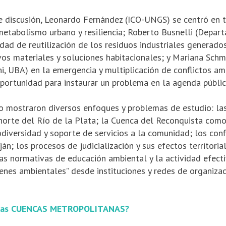
e discusión, Leonardo Fernández (ICO-UNGS) se centró en t
 metabolismo urbano y resiliencia; Roberto Busnelli (Depar
dad de reutilización de los residuos industriales generado
os materiales y soluciones habitacionales; y Mariana Schm
ni, UBA) en la emergencia y multiplicación de conflictos a
ortunidad para instaurar un problema en la agenda públic
o mostraron diversos enfoques y problemas de estudio: la
a norte del Río de la Plata; la Cuenca del Reconquista como
iodiversidad y soporte de servicios a la comunidad; los con
ján; los procesos de judicialización y sus efectos territoria
as normativas de educación ambiental y la actividad efectiv
enes ambientales” desde instituciones y redes de organizaci
 las CUENCAS METROPOLITANAS?