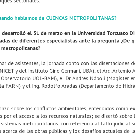
oques sectoriales.
cuando hablamos de CUENCAS METROPOLITANAS?
 desarrolló el 31 de marzo en la Universidad Torcuato Di
radas de diferentes especialistas ante la pregunta ¿De
 metropolitanas?
ar de asistentes, la jornada contó con las disertaciones de
NICET y del Instituto Gino Germani, UBA), el Arq. Artemio 
l Observatorio UOL-BAM), el Dr. Andrés Nápoli (Magíster e
 la FARN) y el Ing. Rodolfo Aradas (Departamento de Hidrá
anzó sobre los conflictos ambientales, entendidos como ex
cas por el acceso a los recursos naturales; se disertó sobre 
sistemas me­tropolitanos, con referencia al fallo judicial
 acerca de las obras públicas y los desafíos actuales de l