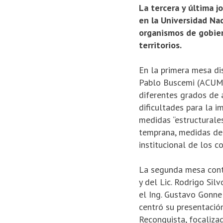
La tercera y última j
en la Universi­dad Na
organismos de gobiern
territorios.
En la primera mesa dis
Pablo Buscemi (ACUMA
diferentes grados de 
dificultades para la 
medidas “estructurales
temprana, medidas de o
institucional de los c
La segunda mesa contó
y del Lic. Rodrigo Sil
el Ing. Gustavo Gonne
centró su presentació
Reconquista, focalizad